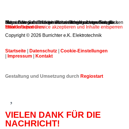
Sie sehen gerade einen Platzhalterinhalt von
Google Maps
. Um auf den eigentlichen Inhalt zuzugreifen, klicken Sie auf die Schaltfläche unten. Bitte beachten Sie, dass dabei Daten an Drittanbieter weitergegeben werden.
Mehr Informationen
Inhalt entsperren
Erforderlichen Service akzeptieren und Inhalte entsperren
Copyright © 2026 Burrichter e.K. Elektrotechnik
Startseite
|
Datenschutz
|
Cookie-Einstellungen
|
Impressum
|
Kontakt
Gestaltung und Umsetzung durch
Regiostart
VIELEN DANK FÜR DIE
NACHRICHT!